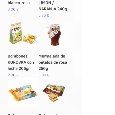
blanco-rosa
LIMÓN /
NARANJA 240g
Precio
3,00 €
Precio
2,30 €
Bombones
Mermelada de
KOROVKA con
pétalos de rosa
leche 205gr
250g
Precio
Precio
2,00 €
3,00 €