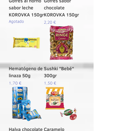
Gofres al horno
Gofres sabor
sabor leche
chocolate
KOROVKA 150gr
KOROVKA 150gr
Agotado
Precio
2,20 €
Hematógeno de
Sushki "Bebé"
linaza 50g
300gr
Precio
Precio
1,70 €
1,50 €
Halva chocolate
Caramelo