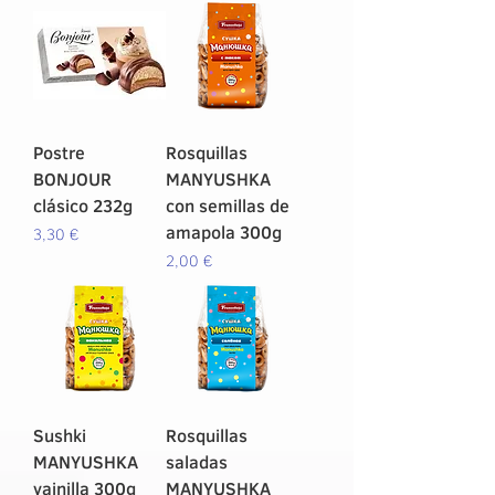
Postre
Rosquillas
BONJOUR
MANYUSHKA
clásico 232g
con semillas de
amapola 300g
Precio
3,30 €
Precio
2,00 €
Sushki
Rosquillas
MANYUSHKA
saladas
vainilla 300g
MANYUSHKA