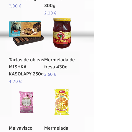
300g
Precio
2,00 €
Precio
2,00 €
Tartas de obleas
Mermelada de
MISHKA
fresa 430g
KASOLAPY 250g
Precio
2,50 €
Precio
4,70 €
Malvavisco
Mermelada