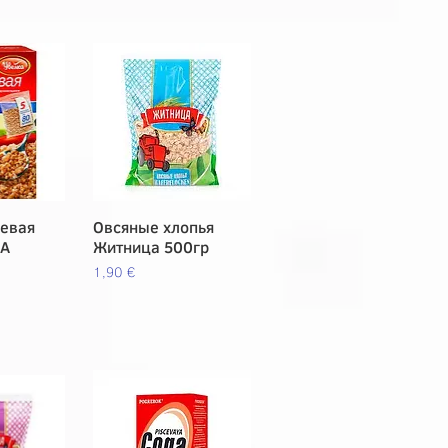
невая
pida
Овсяные хлопья
Vista rápida
КА
Житница 500гр
Precio
1,90 €