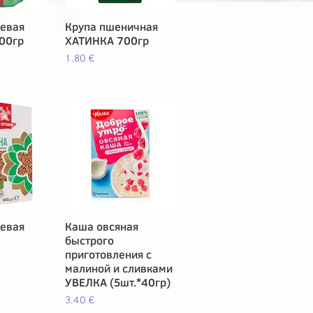
невая
pida
Крупа пшеничная
Vista rápida
00гр
ХАТИНКА 700гр
Precio
1,80 €
невая
pida
Каша овсяная
Vista rápida
быстрого
приготовления с
малиной и сливками
УВЕЛКА (5шт.*40гр)
Precio
3,40 €