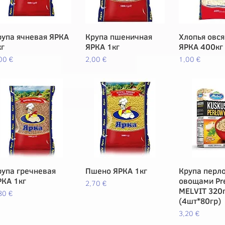
рупа ячневая ЯРКА
Vista rápida
Крупа пшеничная
Vista rápida
Хлопья овс
Vista rá
кг
ЯРКА 1кг
ЯРКА 400кг
ecio
Precio
Precio
00 €
2,00 €
1,00 €
рупа гречневая
Vista rápida
Пшено ЯРКА 1кг
Vista rápida
Крупа перло
Vista rá
РКА 1кг
овощами Pr
Precio
2,70 €
MELVIT 320
ecio
80 €
(4шт*80гр)
Precio
3,20 €