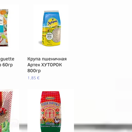
guette
pida
Крупа пшеничная
Vista rápida
р 60гр
Артек ХУТОРОК
800гр
Precio
1,85 €