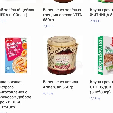
ай зелёный цейлон
Vista rápida
Варенье из зелёных
Vista rápida
Крупа греч
Vista rá
MPRA (100пак.)
грецких орехов VITA
ЖИТНИЦА 8
680гр
ecio
Precio
00 €
2,80 €
Precio
7,00 €
аша овсяная
Vista rápida
Варенье из кизила
Vista rápida
Крупа греч
Vista rá
ыстрого
ArmenJan 560гр
СТО ПУДОВ
риготовления с
(5шт*80гр)
Precio
4,75 €
брикосом Доброе
Precio
2,10 €
тро УВЕЛКА
шт.*40гр
ecio