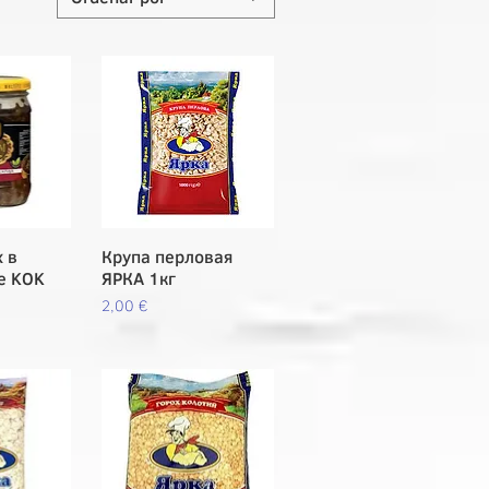
 в
pida
Крупа перловая
Vista rápida
е KOK
ЯРКА 1кг
Precio
2,00 €