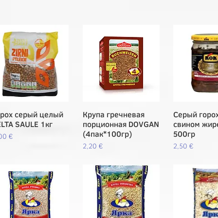
орох серый целый
Vista rápida
Крупа гречневая
Vista rápida
Серый горох
Vista rá
ELTA SAULE 1кг
порционная DOVGAN
свином жир
(4пак*100гр)
500гр
ecio
00 €
Precio
Precio
2,20 €
2,50 €