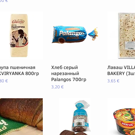
00 €
рупа пшеничная
Vista rápida
Хлеб серый
Vista rápida
Лаваш VILL
Vista rá
KVIRYANKA 800гр
нарезанный
BAKERY (3шт
Palangos 700гр
ecio
Precio
80 €
3,65 €
Precio
3,20 €