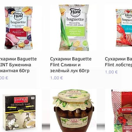
ухарики Baguette
Vista rápida
Сухарики Baguette
Vista rápida
Сухарики Ba
Vista rá
LINT Буженина
Flint Сливки и
Flint лобсте
икантная 60гр
зелёный лук 60гр
Precio
1,00 €
ecio
Precio
00 €
1,00 €