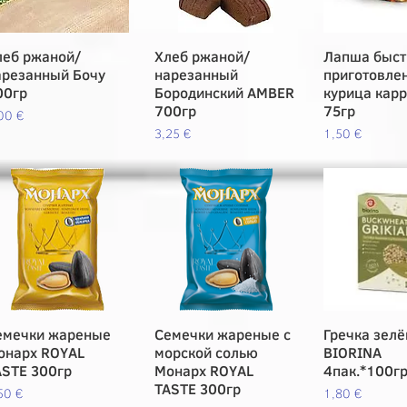
леб ржаной/
Vista rápida
Хлеб ржаной/
Vista rápida
Лапша быст
Vista rá
арезанный Бочу
нарезанный
приготовлен
00гр
Бородинский AMBER
курица кар
700гр
75гр
ecio
00 €
Precio
Precio
3,25 €
1,50 €
емечки жареные
Vista rápida
Семечки жареные с
Vista rápida
Гречка зелё
Vista rá
онарх ROYAL
морской солью
BIORINA
ASTE 300гр
Монарх ROYAL
4пак.*100г
TASTE 300гр
ecio
Precio
50 €
1,80 €