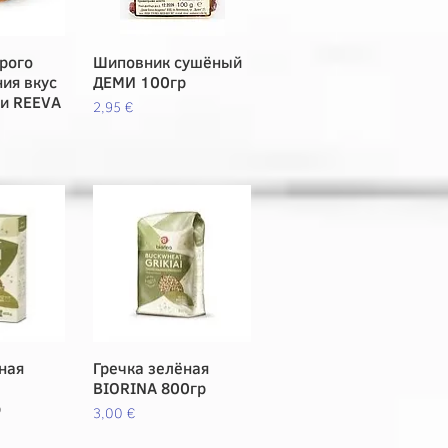
рого
pida
Шиповник сушёный
Vista rápida
ия вкус
ДЕМИ 100гр
ри REEVA
Precio
2,95 €
ная
pida
Гречка зелёная
Vista rápida
BIORINA 800гр
р
Precio
3,00 €