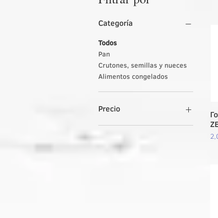
Categoría
Todos
Pan
Crutones, semillas y nueces
Alimentos congelados
Precio
Г
Z
Pr
2,
0 €
8 €