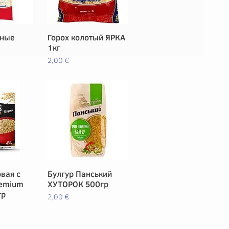
яные
pida
Горох колотый ЯРКА
Vista rápida
1кг
Precio
2,00 €
вая с
pida
Булгур Панський
Vista rápida
emium
ХУТОРОК 500гр
гр
Precio
2,00 €