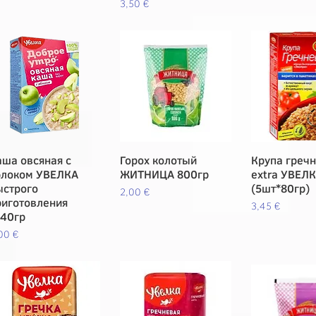
Precio
3,50 €
аша овсяная с
Vista rápida
Горох колотый
Vista rápida
Крупа греч
Vista rá
блоком УВЕЛКА
ЖИТНИЦА 800гр
extra УВЕЛ
ыстрого
(5шт*80гр)
Precio
2,00 €
риготовления
Precio
3,45 €
*40гр
ecio
00 €