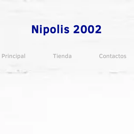
Nipolis 2002
Principal
Tienda
Contactos