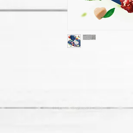
Nuestra dirección
Calle Sao Paulo 23
Las Palmas de GC. 35008