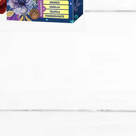
Contacte con nosotros
nipolis2002sl@gmail.com
+34 722 324 777