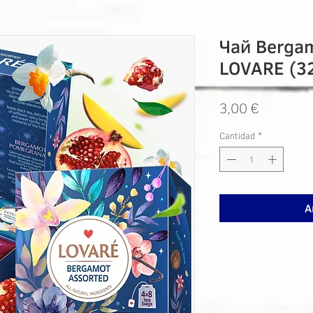
Чай Bergam
LOVARE (32
Precio
3,00 €
Cantidad
*
A