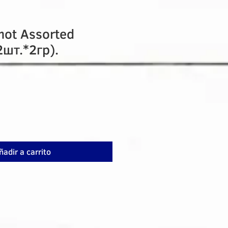
ot Assorted
шт.*2гр).
ñadir a carrito