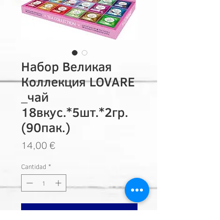
Набор Великая
Коллекция LOVARE
_чай
18вкус.*5шт.*2гр.
(90пак.)
Precio
14,00 €
Cantidad
*
Añadir a carrito