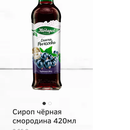
Сироп чёрная
смородина 420мл