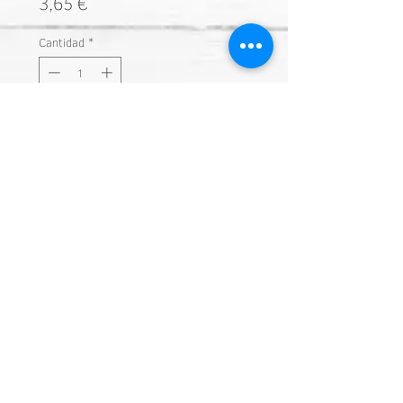
Precio
3,65 €
Cantidad
*
Añadir a carrito
Nuestra dirección
Calle Sao Paulo 23
Las Palmas de GC. 35008
Contacte con nosotros
nipolis2002sl@gmail.com
+34 722 324 777