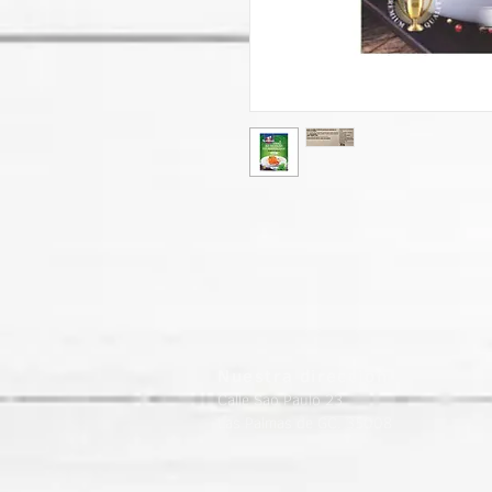
Nuestra dirección
Calle Sao Paulo 23
Las Palmas de GC. 35008