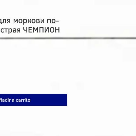
для моркови по-
острая ЧЕМПИОН
ñadir a carrito