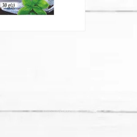
Contacte con nosotros
nipolis2002sl@gmail.com
+34 722 324 777