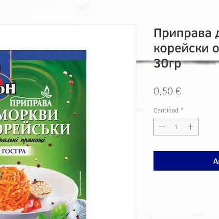
Приправа 
корейски 
30гр
Precio
0,50 €
Cantidad
*
A