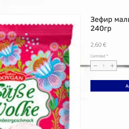
Зефир ма
240гр
Precio
2,60 €
Cantidad
*
A