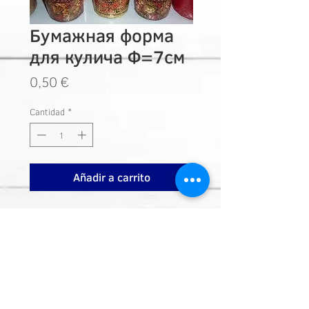
Бумажная форма
для кулича Ф=7см
Precio
0,50 €
Cantidad
*
Añadir a carrito
Nuestra dirección
Calle Sao Paulo 23
Las Palmas de GC. 35008
Contacte con nosotros