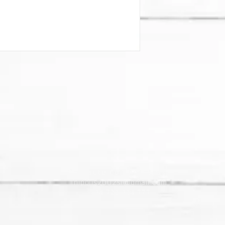
Contacte con nosotros
nipolis2002sl@gmail.com
+34 722 324 777