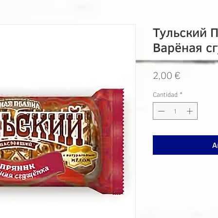
Тульский 
Варёная с
Precio
2,00 €
Cantidad
*
A