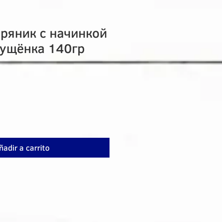
Пряник с начинкой
гущёнка 140гр
ñadir a carrito