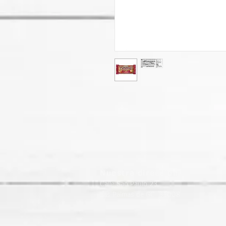
Nuestra dirección
Calle Sao Paulo 23
Las Palmas de GC. 35008